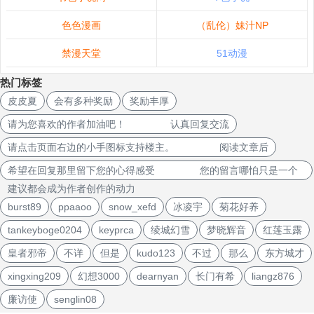
色色漫画
（乱伦）妹汁NP
禁漫天堂
51动漫
热门标签
皮皮夏
会有多种奖励
奖励丰厚
请为您喜欢的作者加油吧！ 认真回复交流
请点击页面右边的小手图标支持楼主。 阅读文章后
希望在回复那里留下您的心得感受 您的留言哪怕只是一个
建议都会成为作者创作的动力
burst89
ppaaoo
snow_xefd
冰凌宇
菊花好养
tankeyboge0204
keyprca
绫城幻雪
梦晓辉音
红莲玉露
皇者邪帝
不详
但是
kudo123
不过
那么
东方城才
xingxing209
幻想3000
dearnyan
长门有希
liangz876
廉访使
senglin08