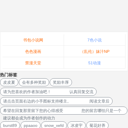
书包小说网
7色小说
色色漫画
（乱伦）妹汁NP
禁漫天堂
51动漫
热门标签
皮皮夏
会有多种奖励
奖励丰厚
请为您喜欢的作者加油吧！ 认真回复交流
请点击页面右边的小手图标支持楼主。 阅读文章后
希望在回复那里留下您的心得感受 您的留言哪怕只是一个
建议都会成为作者创作的动力
burst89
ppaaoo
snow_xefd
冰凌宇
菊花好养