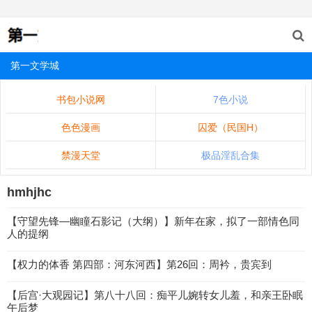
第一文学城
书包小说网
7色小说
色色漫画
囚爱（民国H）
禁漫天堂
极品淫乱合集
hmhjhc
【守望先锋—幽瞳石影记（大纲）】新年在家，拟了一部情色同
人的提纲
【权力的体香 第四部：河东河西】第26回：周衿，贵宾到
【后宫·大观园记】第八十八回：痴平儿婉转女儿羞，和亲王卧眠
午后梦