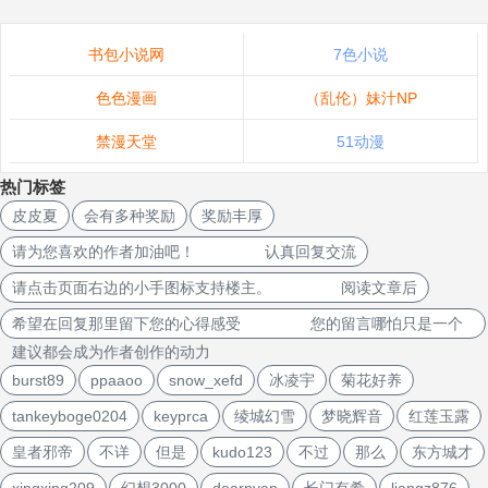
书包小说网
7色小说
色色漫画
（乱伦）妹汁NP
禁漫天堂
51动漫
热门标签
皮皮夏
会有多种奖励
奖励丰厚
请为您喜欢的作者加油吧！ 认真回复交流
请点击页面右边的小手图标支持楼主。 阅读文章后
希望在回复那里留下您的心得感受 您的留言哪怕只是一个
建议都会成为作者创作的动力
burst89
ppaaoo
snow_xefd
冰凌宇
菊花好养
tankeyboge0204
keyprca
绫城幻雪
梦晓辉音
红莲玉露
皇者邪帝
不详
但是
kudo123
不过
那么
东方城才