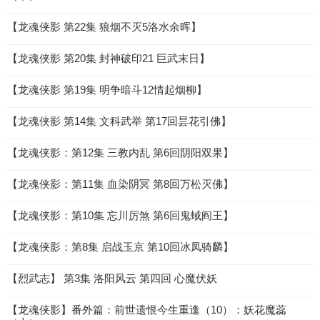
【龙魂侠影 第22集 狼烟不灭5洛水余晖】
【龙魂侠影 第20集 封神破印21 巨武末日】
【龙魂侠影 第19集 明争暗斗12情起烟柳】
【龙魂侠影 第14集 文科武举 第17回昙花引佛】
【龙魂侠影：第12集 三教内乱 第6回阴阳双果】
【龙魂侠影：第11集 血染阴冥 第8回万松灭佛】
【龙魂侠影：第10集 忘川厉煞 第6回鬼蜮阎王】
【龙魂侠影：第8集 启战玉京 第10回冰凤骑麟】
【烈武志】 第3集 洛阳风云 第四回 心魔伏妖
【龙魂侠影】番外篇：前世遗恨今生重逢（10）：妖花魔蕊