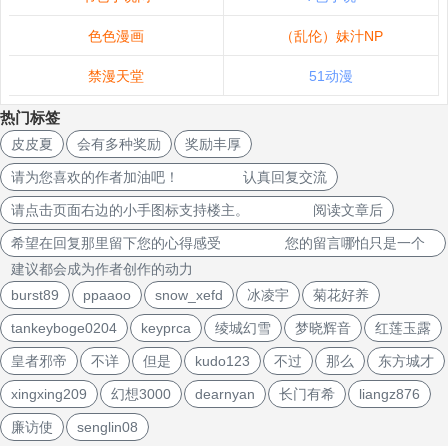
色色漫画
（乱伦）妹汁NP
禁漫天堂
51动漫
热门标签
皮皮夏
会有多种奖励
奖励丰厚
请为您喜欢的作者加油吧！ 认真回复交流
请点击页面右边的小手图标支持楼主。 阅读文章后
希望在回复那里留下您的心得感受 您的留言哪怕只是一个
建议都会成为作者创作的动力
burst89
ppaaoo
snow_xefd
冰凌宇
菊花好养
tankeyboge0204
keyprca
绫城幻雪
梦晓辉音
红莲玉露
皇者邪帝
不详
但是
kudo123
不过
那么
东方城才
xingxing209
幻想3000
dearnyan
长门有希
liangz876
廉访使
senglin08