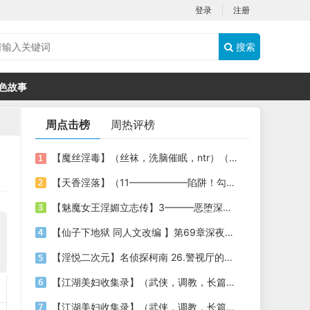
登录
注册
搜索
色故事
周点击榜
周热评榜
【魔丝淫毒】（丝袜，洗脑催眠，ntr）（24）（我不想）
【天香淫落】（11——————陷阱！勾结的警局调教（下））
【魅魔女王淫媚立志传】3———恶堕深渊的开端
【仙子下地狱 同人文改编 】第69章深夜窥淫戏 交心与交性(二)(纯爱+各种情趣玩法)
【淫悦二次元】名侦探柯南 26.警视厅的隐藏淫娃
【江湖美妇收集录】（武侠，调教，长篇）（6）（师娘篇）
【江湖美妇收集录】（武侠，调教，长篇）（13）（下山历练篇）