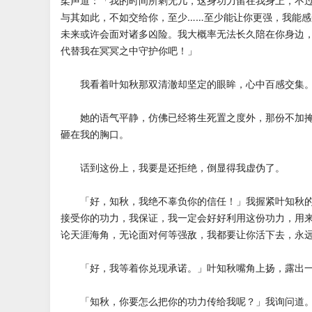
柔声道：「我的时间所剩无几，这身功力留在我身上，不
与其如此，不如交给你，至少……至少能让你更强，我能
未来或许会面对诸多凶险。我大概率无法长久陪在你身边
代替我在冥冥之中守护你吧！」
我看着叶知秋那双清澈却坚定的眼眸，心中百感交集
她的语气平静，仿佛已经将生死置之度外，那份不加掩
砸在我的胸口。
话到这份上，我要是还拒绝，倒显得我虚伪了。
「好，知秋，我绝不辜负你的信任！」我握紧叶知秋的
接受你的功力，我保证，我一定会好好利用这份功力，用
论天涯海角，无论面对何等强敌，我都要让你活下去，永
「好，我等着你兑现承诺。」叶知秋嘴角上扬，露出一
「知秋，你要怎么把你的功力传给我呢？」我询问道