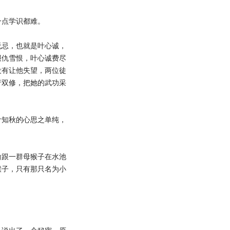
点学识都难。
忌，也就是叶心诚，
报仇雪恨，叶心诚费尽
没有让他失望，两位徒
行双修，把她的武功采
知秋的心思之单纯，
跟一群母猴子在水池
猴子，只有那只名为小