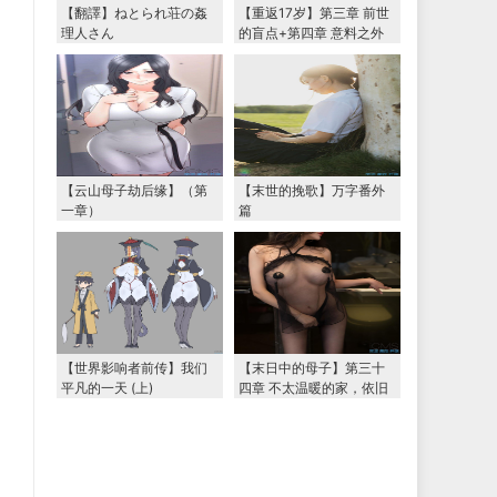
【翻譯】ねとられ荘の姦
【重返17岁】第三章 前世
理人さん
的盲点+第四章 意料之外
的相认+番外篇（本文为女
主第一视角，两万字更
新）
【云山母子劫后缘】（第
【末世的挽歌】万字番外
一章）
篇
【世界影响者前传】我们
【末日中的母子】第三十
平凡的一天 (上)
四章 不太温暖的家，依旧
温暖的妈妈（下） 两万字
大更新