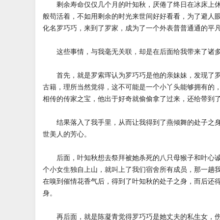
剩余寿命仅仅几个月的叶知秋，厌倦了终日在冰床上休
般苟活着，不如用剩余的时光来世间好好看看，为了避人
化名罗巧巧，来到了罗家，成为了一个外表普普通通的平
这些事情，与我毫无关联，却是在后面给我带来了诸多
首先，就是罗索珲认为罗巧巧是他的亲妹妹，发现了罗
古籍，理所当然觉得，这不可能是一个小丫头能够拥有的
相传的传家之宝，他出于好奇就偷偷拿了过来，还给带到
结果落入了我手里，从而让我得到了燕倾舞的处子之身
世美人的芳心。
后面，叶知秋想去祭拜被她杀死的八只母猴子和叶心诚
个小女生独自上山，就叫上了我们宿舍所有成员，那一趟
在嗅到催情花香气后，得到了叶知秋的处子之身，而后还
身。
再后面，就是陈凝青觉得罗巧巧是她丈夫的私生女，伤