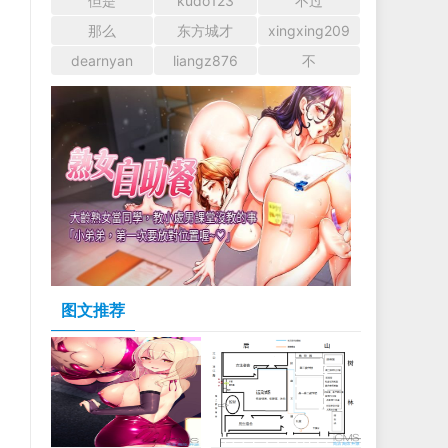
但是
kudo123
不过
那么
东方城才
xingxing209
dearnyan
liangz876
不
图文推荐