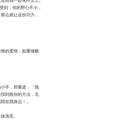
过是陪我一起化作尘土。
感受到，你的野心不小，
，那么就让这份功力，
。
饰的柔情，如重锤般
小手，郑重道：「我
来找到救你的方法，无
远陪在我身边！」
抹浅笑。
。