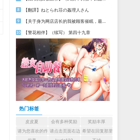
【翻譯】ねとられ荘の姦理人さん
【关于身为网店店长的我被顾客催眠，最终堕落为丝袜发情母狗这件事】（18～20）
【警花相伴】（续写） 第四十九章
热门标签
皮皮夏
会有多种奖励
奖励丰厚
请为您喜欢的作者加油吧！ 认真回复交流
请点击页面右边的小手图标支持楼主。
希望在回复那里留下您的心