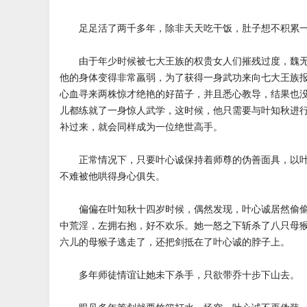
足足活了两千多年，除非天天吃干饭，肚子想不积累一
由于年少时候被七大王族的权贵女人们摧残过度，魏无
他的身体变得非常羸弱，为了获得一身武功来向七大王族
心血寻来两株惊才绝艳的好苗子，并且悉心教导，结果也
儿都练就了一身惊人武学，这时候，他只需要与叶知秋进
补过来，就会同样成为一位绝世高手。
正常情况下，只要叶心诚保持着师尊的伪善面具，以叶
不难被他哄得身心俱失。
偏偏在叶知秋十四岁时候，偶然发现，叶心诚居然偷偷
中荒淫，左拥右抱，好不欢乐。她一怒之下斩杀了八只母
六儿的母猴子逃走了，还把剑抵在了叶心诚的脖子上。
多年师徒情谊让她未下杀手，只欲带乔十步下山去。