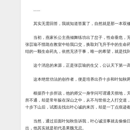
……
其实无需回答，我就知道答案了，自然就是那一本双修
当初，燕家长公主燕倾舞练功出了岔子，性命垂危，无
张苡瑜不惜跪在教室中给我口交，换取刘飞升手中的生命
结的一颗生命药丸，依然无济于事，唯一的希望，就是找
这个消息的来源，正是张苡瑜的生父，公认天下第一高
这本绝世功法的创作者，便是培养出乔十步和叶知秋两
根据乔十步所说，他的师父一身学问可谓通天彻地，天
所不通，却是常年躲在深山之中，从不与世俗之人打交道
十步下山后，试图去找出叶心诚的来历，却是一丁点痕迹
当然，通过后面叶知秋告诉我，叶心诚没事就去偷偷日
出，他其实就是初代圣果魏无忌。