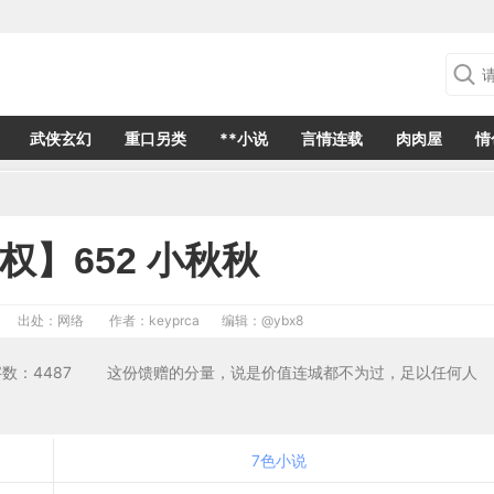
武侠玄幻
重口另类
**小说
言情连载
肉肉屋
情
权】652 小秋秋
出处：网络
作者：keyprca
编辑：
@ybx8
一会所 字数：4487 这份馈赠的分量，说是价值连城都不为过，足以任何人
7色小说