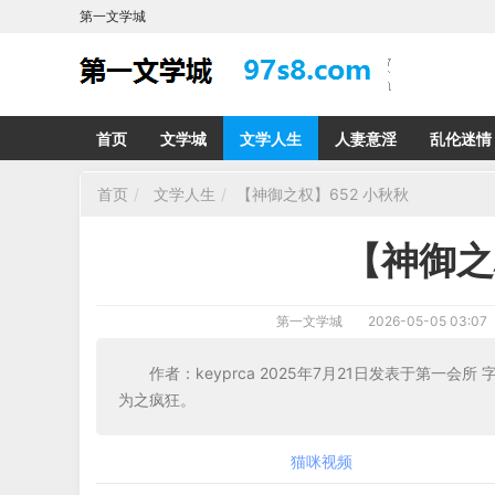
第一文学城
首页
文学城
文学人生
人妻意淫
乱伦迷情
首页
文学人生
【神御之权】652 小秋秋
【神御之
第一文学城
2026-05-05 03:07
作者：keyprca 2025年7月21日发表于第
为之疯狂。
猫咪视频