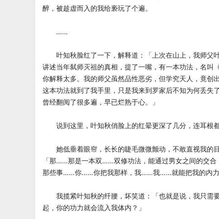
醉，被趁虚而入的我给亵玩了个遍。
……
叶知秋脸红了一下，解释道：「上次在山上，我师父叶
讲述当年弑师灭祖的真相，提了一嘴，有一本功法，名叫
你解释太多。我的师父虽然品性恶劣，但学究天人，竟创
这本功法就到了我手里，只是我来到罗家后不知为何丢失
曾经翻阅了很多遍，早已烂熟于心。」
说到这里，叶知秋俏脸上的红晕更深了几分，连耳根都
她低垂着眼帘，长长的睫毛微微颤动，不敢直视我的目
「那……那是一本双……双修功法，能通过男女之间的交合
那些事……你……你把我那样，我……我……就能把我的内
我揽紧叶知秋的纤腰，坏笑道：「也就是说，我只需要
起，你的功力就会流入我体内？」