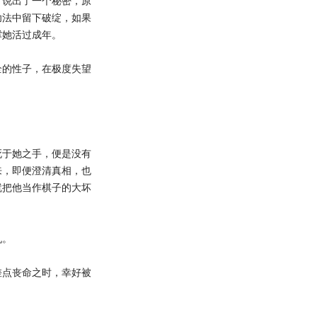
说出了一个秘密，原
功法中留下破绽，如果
撑她活过成年。
的性子，在极度失望
于她之手，便是没有
来，即便澄清真相，也
就把他当作棋子的大坏
仇。
点丧命之时，幸好被