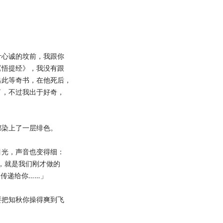
心诚的坟前，我跟你
《悟提经》，我没有跟
出此等奇书，在他死后，
了，不过我出于好奇，
染上了一层绯色。
光，声音也变得细：
，就是我们刚才做的
力传递给你……」
把知秋你操得爽到飞