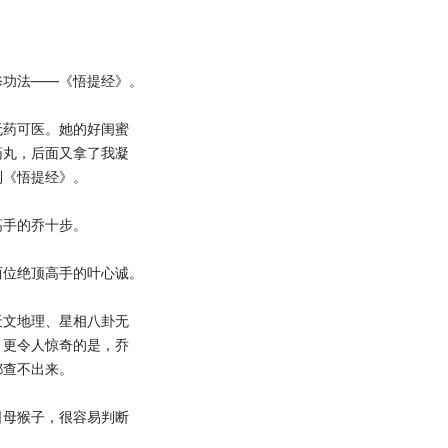
功法——《悟提经》。
药可医。她的好闺蜜
药丸，后面又拿了我凝
到《悟提经》。
手的乔十步。
位绝顶高手的叶心诚。
文地理、星相八卦无
，更令人惊奇的是，乔
都查不出来。
母猴子，很容易判断