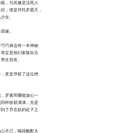
眠，与其像是活死人
眼目，便是拜托罗霸天，
凡少女。
因缘。
巧巧身边有一本神秘
，肯定是他们家族自古
了男生宿舍。
，更是俘获了这位绝
，罗索珲哪能放心一
我同样收获满满，先是
得到了乔念奴的处子之
心不已，喝得酩酊大