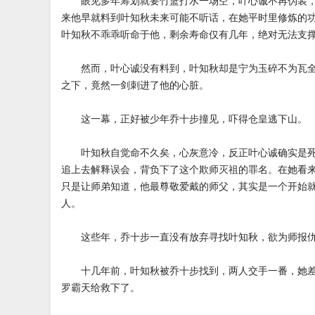
眼见多年筹划就要竹篮打水一场空，叶心诚不再伪装，
来他早就料到叶知秋未来可能不听话，在她平时里修炼的
叶知秋不乖乖听命于他，剩余寿命仅有几年，绝对无法支
然而，叶心诚没有料到，叶知秋却是宁为玉碎不为瓦全
之下，竟然一剑刺进了他的心脏。
这一幕，正好被少年乔十步撞见，吓得仓皇逃下山。
叶知秋自觉命不久矣，心灰意冷，反正叶心诚确实是死
追上去解释误会，背负下了这个欺师灭祖的罪名。在她看
只是让师弟知道，他最尊敬爱戴的师父，其实是一个开始
人。
这些年，乔十步一直没有放弃寻找叶知秋，欲为师报
十几年前，叶知秋被乔十步找到，两人交手一番，她差
罗霸天给救下了。