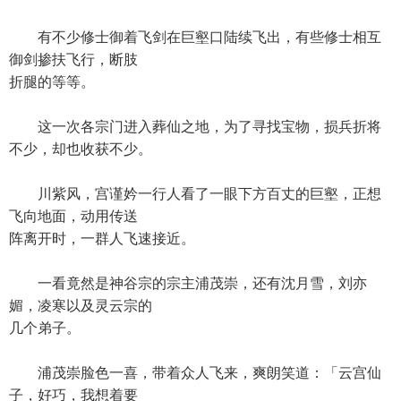
有不少修士御着飞剑在巨壑口陆续飞出，有些修士相互
御剑掺扶飞行，断肢
折腿的等等。
这一次各宗门进入葬仙之地，为了寻找宝物，损兵折将
不少，却也收获不少。
川紫风，宫谨妗一行人看了一眼下方百丈的巨壑，正想
飞向地面，动用传送
阵离开时，一群人飞速接近。
一看竟然是神谷宗的宗主浦茂崇，还有沈月雪，刘亦
媚，凌寒以及灵云宗的
几个弟子。
浦茂崇脸色一喜，带着众人飞来，爽朗笑道：「云宫仙
子，好巧，我想着要