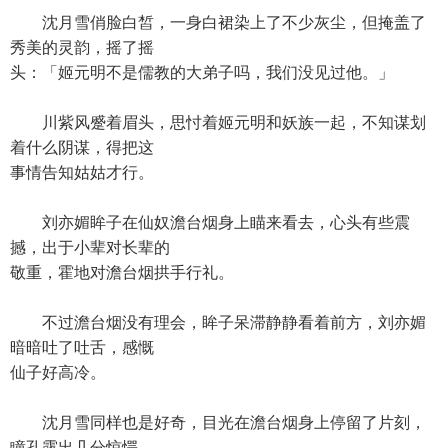
沈月雪俏脸白皙，一身白裙染上了不少灰尘，但掩盖了
秀美的灵韵，摇了摇
头：「姬元明不是儒教的大弟子吗，我们没见过他。」
川紫风蹙着眉头，思忖着姬元明和妖族一起，不知谋划
着什么阴谋，得把这
事情告知姑姑才行。
刘亦媚眸子在仙奴澹台烟身上瞄来看去，心头有些震
撼，出于小辈对长辈的
敬重，霍地对澹台烟拱手行礼。
不过澹台烟没有理会，眸子呆滞静静看着前方，刘亦媚
暗暗吐了吐舌，感慨
仙子好高冷。
沈月雪同样也是好奇，目光在澹台烟身上停留了片刻，
瞳孔露出几分惊愕，