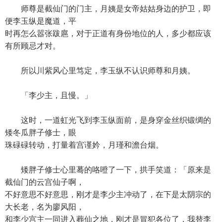
师尊是截仙门的门主，月姨是女帝姑姑身边的护卫，即
便李玉纵是魔道，平
时再怎么嚣张跋扈，对于正道有身份地位的人，多少都应该
有所顾忌才对。
所以川紫风心里笃定，李玉纵不认识师尊和月姨。
「李少主，且慢。」
这时，一道虹光飞到李玉纵面前，是身穿金丝织锻绸的
矮冬瓜胖子修士，眼
珠碌碌转动，打量着宫谨妗，月瑾和澹台烟。
矮胖子修士心里蓦的咯噔了一下，拱手笑道：「原来是
截仙门的云宫仙子啊，
不好意思不好意思，刚才是李少主冲动了，在下是太阴宗的
大长老，名为廖风阳，
和李少宫主一同进入葬仙之地，刚才是冒犯各位了，我替李