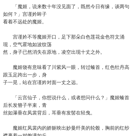
「魔姬，说来数十年没见面了，既然今日有缘，谈两句
如何？」宫谨妗眸子
看着不远处的魔姬。
宫谨妗不等魔姬开口，足下那朵白色莲花金色符文涌
现，空气霍地如波纹荡
然，身子已然消失在原地，凌空出现十丈之外。
魔姬饶有意味看了川紫风一眼，转过螓首，红色牡丹高
跟玉足跨出一步，身
子一晃，站在宫谨妗对面一丈之远。
「云宫仙子，你想说什么，或者想问什么？」魔姬螓首
后长发簪子半束，青
丝如瀑垂在凤裳背后，耳垂有发髻在轻曳。
魔姬红凤裳内的娇躯映出妙曼纤美的轮毂，胸前的红纱
襟裹着一对饱满如丘