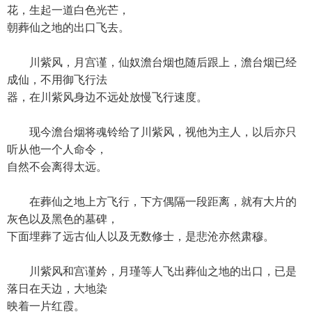
花，生起一道白色光芒，
朝葬仙之地的出口飞去。
川紫风，月宫谨，仙奴澹台烟也随后跟上，澹台烟已经
成仙，不用御飞行法
器，在川紫风身边不远处放慢飞行速度。
现今澹台烟将魂铃给了川紫风，视他为主人，以后亦只
听从他一个人命令，
自然不会离得太远。
在葬仙之地上方飞行，下方偶隔一段距离，就有大片的
灰色以及黑色的墓碑，
下面埋葬了远古仙人以及无数修士，是悲沧亦然肃穆。
川紫风和宫谨妗，月瑾等人飞出葬仙之地的出口，已是
落日在天边，大地染
映着一片红霞。