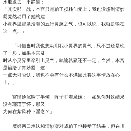
水般退去，平静道：
「其实那一战，本宫只是输了损耗仙元上，我也没想到清妙
凝竟然动用了她构建
小灵界里那条浩瀚的五行灵脉之气，也可以说，我就是输在
这一点。」
「可惜当时我也想动用我小灵界的灵气，只不过还是晚
了一步，如果本宫及
时从小灵界里牵引出灵气，孰输孰赢还不一定，当然，本宫
是输给了青妙凝，这
一点无可否认，我也不会有什么不满因此将这事情放在心
上。」
宫谨妗沉吟了半倾，眸子盯着魔姬：「如果你对这结果
没有瑾瑾于怀，那又
为何在紫风种下淫念？」
魔姬亲口承认和清妙凝对战输了也接受了结果，但在川