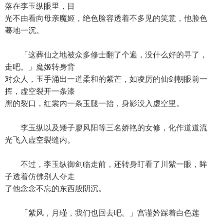
落在李玉纵眼里，目
光不由看向母亲魔姬，绝色脸容透着不多见的笑意，他脸色
蓦地一沉。
「这葬仙之地被众多修士翻了个遍，没什么好的寻了，
走吧。」魔姬转身背
对众人，玉手涌出一道柔和的紫芒，如凌厉的仙剑朝眼前一
挥，虚空裂开一条漆
黑的裂口，红裳内一条玉腿一抬，身影没入虚空里。
李玉纵以及矮子廖风阳等三名娇艳的女修，化作道道流
光飞入虚空裂缝内。
不过，李玉纵御剑临走前，还转身盯看了川紫一眼，眸
子透着仿佛别人夺走
了他念念不忘的东西般阴沉。
「紫风，月瑾，我们也回去吧。」宫谨妗踩着白色莲