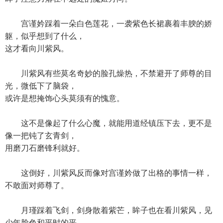
宫谨妗踩着一朵白色莲花，一袭紫色长裙裹着丰腴的娇
躯，似乎想到了什么，
这才看向川紫风。
川紫风有些莫名奇妙的脸孔燥热，不禁避开了师尊的目
光，微低下了脑袋，
或许是想掩饰心头莫须有的愧意。
这不是像起了什么心魔，就能用道经镇压下去，更不是
像一把钝了玄青剑，
用磨刀石磨锋利就好。
这倒好，川紫风反而像对宫谨妗做了出格的事情一样，
不敢面对师尊了。
月瑾踩着飞剑，剑身散着紫芒，眸子也在看川紫风，见
少年脸色和平时的平