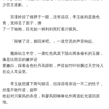
少宫主道歉。」
宫谨妗掠了矮胖子一眼，没有说话，李玉纵则是脸色
青，觉得丢了面子，拂
了一下袖袍，目光如一柄利剑死盯着川紫风。
「闹够了没，都回来吧。」一道空灵的声音响起。
魔姬站立半空，一袭红色凤裳下隐出两条修长的玉腿，
像是比雨后的嫩笋还
要嫩白，踩着金色牡丹高跟鞋，声音如竹叶轻飘过天空传入
在众人耳朵里。
李玉纵想撂下两句狠话，但深谙母亲说一不二的性子，
丝毫不敢忤逆，旋即
收起对川紫风的杀意，和廖风阳咻咻化作两道虹光退回原
地。