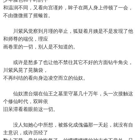
和温润不同，又看向宫谨妗，眸子在两人身上停顿了一会，
不由微微摇了摇螓首。
川紫风觉察到月瑾的举止，狐疑着月姨是不是发现了他
和师尊的端倪，理应
画卷里的一切，别人是不知道的。
或许是愁多了也让他不禁往其它不好的方面钻牛角尖，
川紫风晃了晃脑袋，
不再纠结的看向身边凌空而立的仙奴。
仙奴澹台烟在仙王之墓里守墓几十万年，头一次接触这
个修仙时代，双眸依
旧呆滞看着眼前这一切。
没人知她心中所想，被炼化成傀儡那一天起，就没有自
主意识，或许历经了