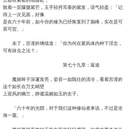
云散在紫裙的细腰处，
散着一层朦胧紫芒，玉手轻捋耳垂的紫发，语气轻盈：「记
得上一次见面，好像
是在六十年前，如今你的修为已经恢复到了巅峰，实在是可
喜可贺。」
未了，宫谨妗继续道：「你为何在紫风体内种下淫念，
可有抹去之法？」
第七十九章：返途
魔姬眸子深邃发亮，姿容一如既往的清冷，看着宫谨妗
这个如长在万丈峭壁
上迎风的幽兰，静谧温婉如玉的女子。
「六十年的光阴，对于我们这种修仙者来说，不过是沧
海一粟。」