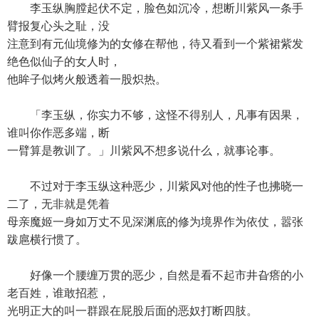
李玉纵胸膛起伏不定，脸色如沉冷，想断川紫风一条手
臂报复心头之耻，没
注意到有元仙境修为的女修在帮他，待又看到一个紫裙紫发
绝色似仙子的女人时，
他眸子似烤火般透着一股炽热。
「李玉纵，你实力不够，这怪不得别人，凡事有因果，
谁叫你作恶多端，断
一臂算是教训了。」川紫风不想多说什么，就事论事。
不过对于李玉纵这种恶少，川紫风对他的性子也拂晓一
二了，无非就是凭着
母亲魔姬一身如万丈不见深渊底的修为境界作为依仗，嚣张
跋扈横行惯了。
好像一个腰缠万贯的恶少，自然是看不起市井旮瘩的小
老百姓，谁敢招惹，
光明正大的叫一群跟在屁股后面的恶奴打断四肢。