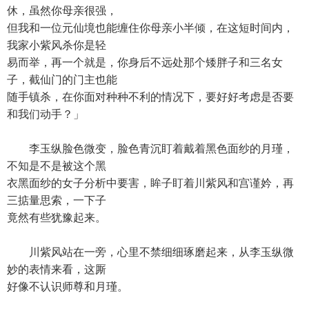
休，虽然你母亲很强，
但我和一位元仙境也能缠住你母亲小半倾，在这短时间内，
我家小紫风杀你是轻
易而举，再一个就是，你身后不远处那个矮胖子和三名女
子，截仙门的门主也能
随手镇杀，在你面对种种不利的情况下，要好好考虑是否要
和我们动手？」
李玉纵脸色微变，脸色青沉盯着戴着黑色面纱的月瑾，
不知是不是被这个黑
衣黑面纱的女子分析中要害，眸子盯着川紫风和宫谨妗，再
三掂量思索，一下子
竟然有些犹豫起来。
川紫风站在一旁，心里不禁细细琢磨起来，从李玉纵微
妙的表情来看，这厮
好像不认识师尊和月瑾。