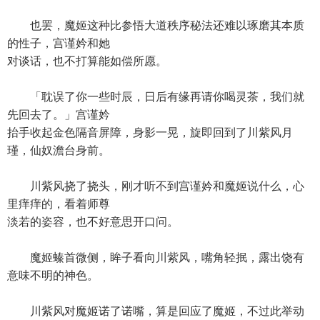
也罢，魔姬这种比参悟大道秩序秘法还难以琢磨其本质
的性子，宫谨妗和她
对谈话，也不打算能如偿所愿。
「耽误了你一些时辰，日后有缘再请你喝灵茶，我们就
先回去了。」宫谨妗
抬手收起金色隔音屏障，身影一晃，旋即回到了川紫风月
瑾，仙奴澹台身前。
川紫风挠了挠头，刚才听不到宫谨妗和魔姬说什么，心
里痒痒的，看着师尊
淡若的姿容，也不好意思开口问。
魔姬螓首微侧，眸子看向川紫风，嘴角轻抿，露出饶有
意味不明的神色。
川紫风对魔姬诺了诺嘴，算是回应了魔姬，不过此举动