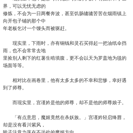
界，可以无忧无虑的
修炼，不会为一日两餐奔波，甚至饥肠辘辘苦苦在烟雨镇上
向开包子铺的那个中
年老板乞讨一个馒头而被驱赶。
现实里，下雨时，亦有铜钱和灵石买得起一把油纸伞挡
雨，也不会常常去地
里捡别人剩下的红薯生啃填腹，更不会以天为罗盖地为毯的
场面等等。
相对比在画卷里，他有太多太多的不幸和悲惨，幸好遇
到了师尊。
而现实里，宫谨妗是他的师尊，却不是他的师尊娘子。
「有点意思，魔姬竟然在杀妖族。」宫谨妗轻启绛唇，
却是没有看川紫风，
眸子注意力落在不远处的魔姬方向。