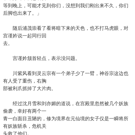
等到晚上，可能才见到你们，没想到我们刚出来不久，你们
后脚也出来了。」
随后浦茂崇看了看将暗下来的天色，也不打马虎眼，对
宫谨妗说一起同行回
去。
宫谨妗颔首轻点，表示没问题。
川紫风看到灵云宗有一个弟子少了一臂，神谷宗这边也
有人受了重伤，右胸
部被利爪抓掉了大片肉。
经过沈月雪和刘亦媚的道说，在宫殿里忽然被几个妖族
偷袭，幸好有两个一
青一白面目丑陋的，修为境界在元仙境的女子仅是一瞬将所
有妖族斩杀，危机关
头救了他们。