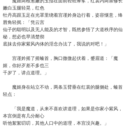
魔姬两根葱嫩的玉指在面前轻轻摩挲，红裳内两条修长
嫩白玉腿轻晃，红色
牡丹高跟玉足在光罩里绕着宫谨妗身边行着，姿容惬意，绛
唇角轻抿：「凭云宫
仙子的聪明以及无人能及的才智，既然参悟了大道秩序的仙
秘，想必也早清楚彻
底抹去你家紫风内体的淫念办法了，我说的对吧！」
宫谨妗摇了摇螓首，胸口微微起伏着，蹙眉道：「魔
姬，你好歹差不多也三
千岁了，讲点道理。」
魔姬身在站立不动，两条玉臂垂在红裳的腿侧处，螓首
轻点：
「我是魔道，从来不喜欢讲道理，如果是你家小紫风，
本宫倒是有几分耐心
听他絮絮叨叨，其他人口中的道理，本宫没兴趣。」