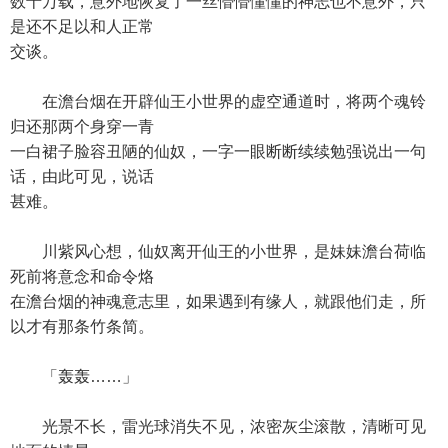
数十万载，意外地恢复了一丝懵懵懂懂的神志也不意外，只
是还不足以和人正常
交谈。
在澹台烟在开辟仙王小世界的虚空通道时，将两个魂铃
归还那两个身穿一青
一白裙子脸容丑陋的仙奴，一字一眼断断续续勉强说出一句
话，由此可见，说话
甚难。
川紫风心想，仙奴离开仙王的小世界，是妹妹澹台荷临
死前将意念和命令烙
在澹台烟的神魂意志里，如果遇到有缘人，就跟他们走，所
以才有那条竹条简。
「轰轰……」
光景不长，雷光球消失不见，浓密灰尘滚散，清晰可见