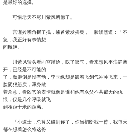
是最好的选择。
可惜老天不尽川紫风所愿了。
宫谨妗嘴角抿了抿，螓首紫发摇曳，一脸淡然道：「不
急，我正好有事情想
问魔姬。」
川紫风转头看向宫谨妗，叹了叹气，看来想风平浪静离
开，已经是不可能的
了，魔姬倒是没有动，李玉纵却是御着飞剑气冲冲飞来，一
脸阴狠怒戻，浑身散
着杀意，看凶恶的表情就像是谁和他有杀父不共戴天的仇
恨，仅是几个呼吸就飞
到相距十米的距离。
「小道士，总算又碰到你了，你当初断我一臂，我每天
都在想着怎么将这份