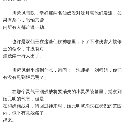
川紫风暗叹，幸好那两名仙奴没对沈月雪他们发难，如
果有杀心，恐怕宫殿
内所有人都难逃一劫。
也许是双仙王在这些仙奴神志里，下了不准伤害人族修
士的命令，才没有对
浦茂崇一行人出手。
川紫风似乎想到什么，询问：「沈师姐，刘师姐，你们
有没有见到姬元明？」
在那个灵气干涸残缺将要消失的小灵界陵墓里，觉察到
姬元明的气息，但是
在和妖族战斗，待回过神来时，姬元明就消失在灵识的范围
内，似乎有意躲藏了
起来。