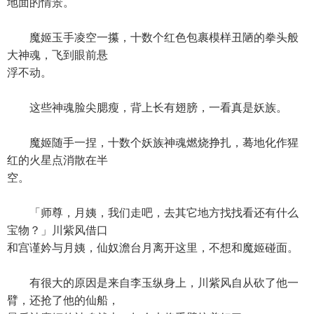
地面的情景。
魔姬玉手凌空一攥，十数个红色包裹模样丑陋的拳头般
大神魂，飞到眼前悬
浮不动。
这些神魂脸尖腮瘦，背上长有翅膀，一看真是妖族。
魔姬随手一捏，十数个妖族神魂燃烧挣扎，蓦地化作猩
红的火星点消散在半
空。
「师尊，月姨，我们走吧，去其它地方找找看还有什么
宝物？」川紫风借口
和宫谨妗与月姨，仙奴澹台月离开这里，不想和魔姬碰面。
有很大的原因是来自李玉纵身上，川紫风自从砍了他一
臂，还抢了他的仙船，