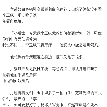
宫谨妗白色锦鞋高跟踩着白色莲花，自始至终都没有看
李玉纵一眼，眸子淡
若看向魔姬。
「小道士，今天我李玉纵无论如何都要断你一臂，即便
你们中有元仙境修为
我也不怕。」李玉纵气得牙痒，一脸怒火中烧指着川紫风。
他想到有母亲魔姬在身边，底气又足了很多。
川紫风眉头微微挑了挑，再想说话，却被月瑾打断了，
拉着他的手臂往后面
推退到仙奴身后。
月瑾御着灵剑，玉手里多了一柄白生生充满光泽的三尺
骨剑，淡声道：「李
玉纵，你可要想好了，秘术法宝无眼，打起来就是不死不