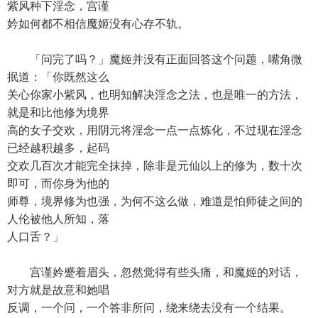
紫风种下淫念，宫谨
妗如何都不相信魔姬没有心存不轨。
「问完了吗？」魔姬并没有正面回答这个问题，嘴角微
抿道：「你既然这么
关心你家小紫风，也明知解决淫念之法，也是唯一的方法，
就是和比他修为境界
高的女子交欢，用阴元将淫念一点一点炼化，不过现在淫念
已经越积越多，起码
交欢几百次才能完全抹掉，除非是元仙以上的修为，数十次
即可，而你身为他的
师尊，境界修为也强，为何不这么做，难道是怕师徒之间的
人伦被他人所知，落
人口舌？」
宫谨妗蹙着眉头，忽然觉得有些头痛，和魔姬的对话，
对方就是故意和她唱
反调，一个问，一个答非所问，绕来绕去没有一个结果。