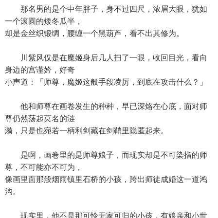
那名男的是个中年胖子，身不过四尺，浓眉大眼，犹如
一个滚圆的矮冬瓜半，
却是金丝织锻绸，腰缠一个黑葫芦，看不出其修为。
川紫风仅是在魔姬身后几人扫了一眼，收回目光，看向
身边的宫谨妗，好奇
小声道：「师尊，魔姬这般手段凌厉，到底在攻击什么？」
他和师尊在画卷发生的种种，早已深烙在心底，面对师
尊仍然荡起莫名的涟
漪，只是也宛若一柄利剑藏在剑鞘里隐匿起来。
是啊，画卷里的是师尊娘子，而现实却是不可染指的师
尊，不可能亦不可为，
像画里面那般烟雨镇里石桥的小孩，跨出师徒成婚这一道鸿
沟。
现实里，他不是那可怜无家可归的小孩，有娘亲和小世