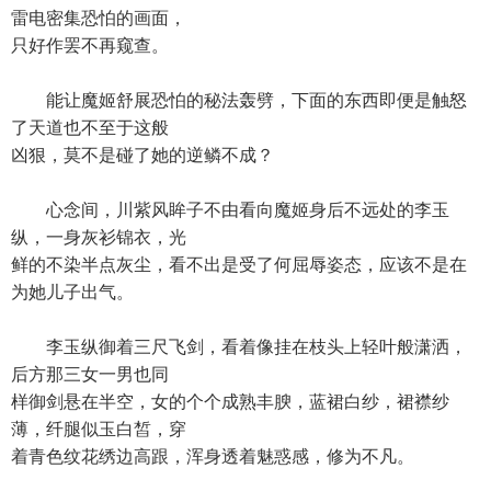
雷电密集恐怕的画面，
只好作罢不再窥查。
能让魔姬舒展恐怕的秘法轰劈，下面的东西即便是触怒
了天道也不至于这般
凶狠，莫不是碰了她的逆鳞不成？
心念间，川紫风眸子不由看向魔姬身后不远处的李玉
纵，一身灰衫锦衣，光
鲜的不染半点灰尘，看不出是受了何屈辱姿态，应该不是在
为她儿子出气。
李玉纵御着三尺飞剑，看着像挂在枝头上轻叶般潇洒，
后方那三女一男也同
样御剑悬在半空，女的个个成熟丰腴，蓝裙白纱，裙襟纱
薄，纤腿似玉白皙，穿
着青色纹花绣边高跟，浑身透着魅惑感，修为不凡。