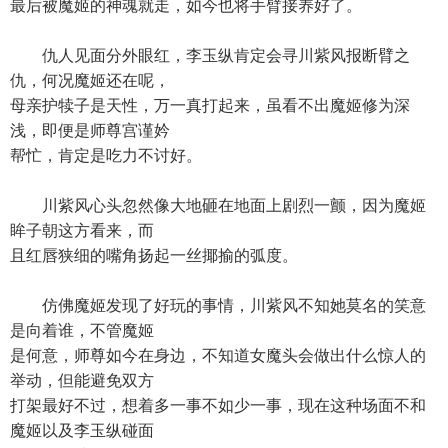
最后被魔姬的神魂就走，如今也将手臂接养好了。
仇人见面分外眼红，李玉纵肯定会寻川紫风报断臂之
仇，何况魔姬还在呢，
母亲护犊子是天性，万一真打起来，虽看不出魔姬修为深
浅，即便是师尊宫谨妗
帮忙，肯定是吃力不讨好。
川紫风心头忽然像大地砸在地面上剧烈一颤，因为魔姬
眸子朝这方看来，而
且红唇狭细的嘴角扬起一丝揶揄的弧度。
仿佛魔姬发现了好玩的事情，川紫风不知她莫名的笑意
是向着谁，不管魔姬
是何意，师尊如今在身边，不知道女魔头会做出什么惊人的
举动，但能避免双方
打架最好不过，想着多一事不如少一事，现在这种场面不和
魔姬以及李玉纵碰面