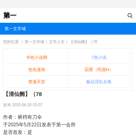
第一文学城
您的位置
第一文学城
文学人生
【清仙阙】（78
书包小说网
7色小说
色色漫画
囚爱（民国H）
禁漫天堂
极品淫乱合集
【清仙阙】（78
发布:2025-06-20 03:07
作者：裤裆有刀伞
于2025年5月22日发表于第一会所
是否首发：是