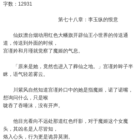
字数：12931
第七十八章：李玉纵的恨意
仙奴澹台烟动用红色大幡旗开辟仙王小世界的传送通
道，传送到外面的时候，
宫谨妗和月瑾就觉察了魔姬的气息。
「原来是她，竟然也进入了葬仙之地。」宫谨妗眸子半
眯，语气轻若雾云。
川紫风自然知道宫谨妗口中的她是指魔姬，诺了诺嘴，
想询问什么，只是喉
咙吞了吞唾沫，没有开声。
他目光看向不远处那道红色纤影，对于魔姬这个女魔
头，其凶名是人尽皆知，
烙入心头，行为更是诡异莫测。