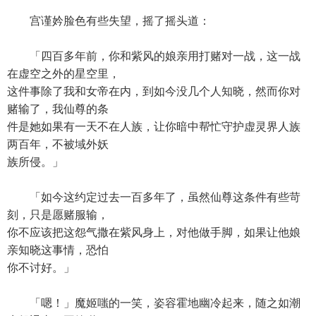
宫谨妗脸色有些失望，摇了摇头道：
「四百多年前，你和紫风的娘亲用打赌对一战，这一战
在虚空之外的星空里，
这件事除了我和女帝在内，到如今没几个人知晓，然而你对
赌输了，我仙尊的条
件是她如果有一天不在人族，让你暗中帮忙守护虚灵界人族
两百年，不被域外妖
族所侵。」
「如今这约定过去一百多年了，虽然仙尊这条件有些苛
刻，只是愿赌服输，
你不应该把这怨气撒在紫风身上，对他做手脚，如果让他娘
亲知晓这事情，恐怕
你不讨好。」
「嗯！」魔姬嗤的一笑，姿容霍地幽冷起来，随之如潮