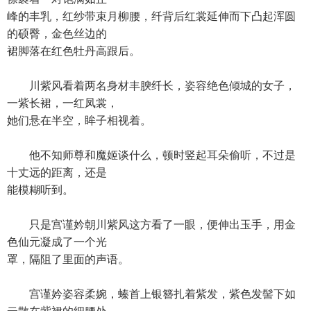
峰的丰乳，红纱带束月柳腰，纤背后红裳延伸而下凸起浑圆
的硕臀，金色丝边的
裙脚落在红色牡丹高跟后。
川紫风看着两名身材丰腴纤长，姿容绝色倾城的女子，
一紫长裙，一红凤裳，
她们悬在半空，眸子相视着。
他不知师尊和魔姬谈什么，顿时竖起耳朵偷听，不过是
十丈远的距离，还是
能模糊听到。
只是宫谨妗朝川紫风这方看了一眼，便伸出玉手，用金
色仙元凝成了一个光
罩，隔阻了里面的声语。
宫谨妗姿容柔婉，螓首上银簪扎着紫发，紫色发髻下如