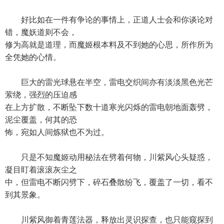
好比如在一件有争论的事情上，正道人士会和你谈论对
错，魔妖道则不会，
修为高就是道理，而魔姬根本料及不到她的心思，所作所为
全凭她的心情。
巨大的雷光球悬在半空，雷电交织间亦有淡淡黑色光芒
萦绕，强烈的压迫感
在上方扩散，不断坠下数十道寒光闪烁的雷电朝地面轰劈，
泥尘覆盖，何其的恐
怖，宛如人间炼狱也不为过。
只是不知魔姬动用秘法在劈着何物，川紫风心头疑惑，
凝目盯着滚滚灰尘之
中，但雷电不断闪劈下，碎石叠散纷飞，覆盖了一切，看不
到其景象。
川紫风御着青莲法器，释放出灵识探查，也只能窥探到