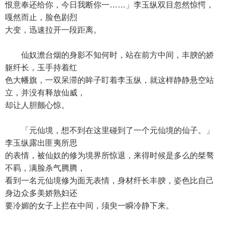
恨意奉还给你，今日我断你一……」李玉纵双目忽然惊愕，
嘎然而止，脸色剧烈
大变，迅速拉开一段距离。
仙奴澹台烟的身影不知何时，站在前方中间，丰腴的娇
躯纤长，玉手持着红
色大幡旗，一双呆滞的眸子盯着李玉纵，就这样静静悬空站
立，并没有释放仙威，
却让人胆颤心惊。
「元仙境，想不到在这里碰到了一个元仙境的仙子。」
李玉纵露出匪夷所思
的表情，被仙奴的修为境界所惊退，来得时候是多么的桀骜
不羁，满脸杀气腾腾，
看到一名元仙境修为面无表情，身材纤长丰腴，姿色比自己
身边众多美娇熟妇还
要冷媚的女子上拦在中间，须臾一瞬冷静下来。